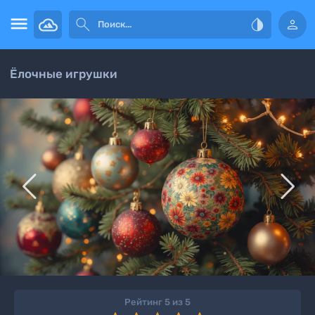




Ёлочные игрушки


Рейтинг 5 из 5