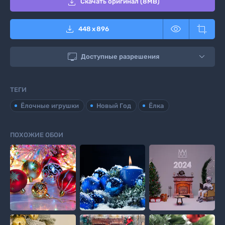

Скачать оригинал (8MB)



448
x
896

Доступные разрешения
ТЕГИ
Ёлочные игрушки
Новый Год
Ёлка
ПОХОЖИЕ ОБОИ