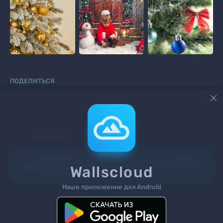
ПОДЕЛИТЬСЯ



КОММЕНТАРИИ
Информация!
Чтоб добавить комментарий
войдите
Wallscloud
на сайт или
зарегистрируйтесь
.
Наше приложение для Android
Поиск
Теги
Контакты