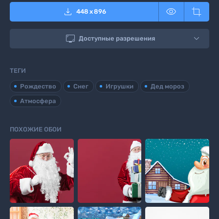



448
x
896

Доступные разрешения
ТЕГИ
Рождество
Снег
Игрушки
Дед мороз
Атмосфера
ПОХОЖИЕ ОБОИ