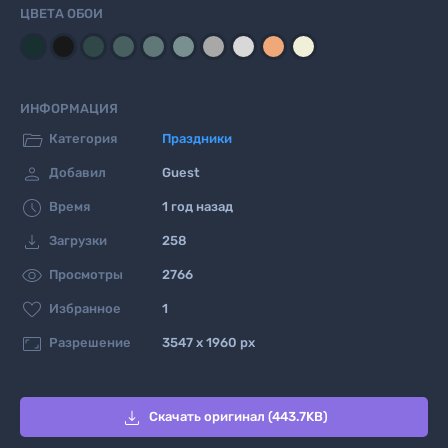
ЦВЕТА ОБОИ
ИНФОРМАЦИЯ

Категория
Праздники

Добавил
Guest

Время
1 год назад

Загрузки
258

Просмотры
2766

Избранное
1

Разрешение
3547 x 1960 px

Скачать оригинал (443.7KB)