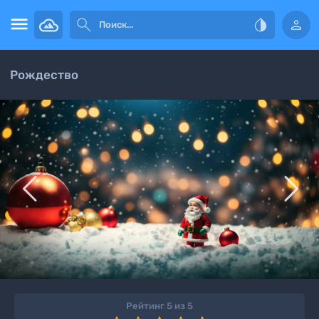




Рождество


Рейтинг 5 из 5