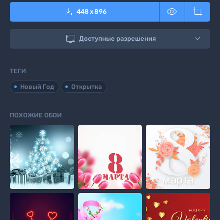



448
x
896

Доступные разрешения
ТЕГИ
Новый Год
Открытка
ПОХОЖИЕ ОБОИ