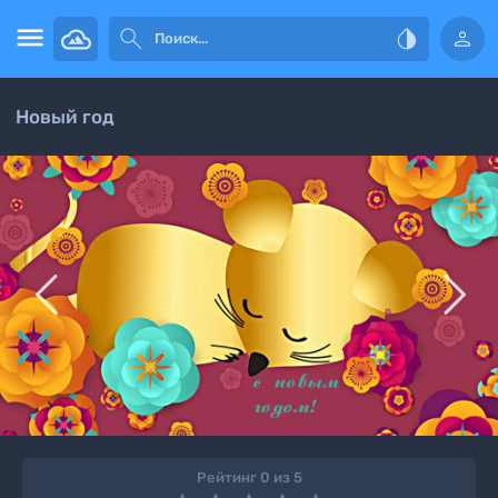




Новый год


Рейтинг 0 из 5