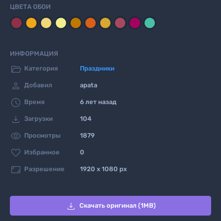
ЦВЕТА ОБОИ
ИНФОРМАЦИЯ

Категория
Праздники

Добавил
apata

Время
6 лет назад

Загрузки
104

Просмотры
1879

Избранное
0

Разрешение
1920 x 1080 px

Скачать оригинал (1MB)