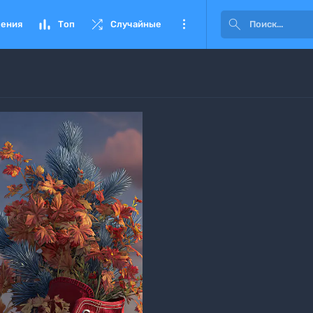




ения
Топ
Случайные