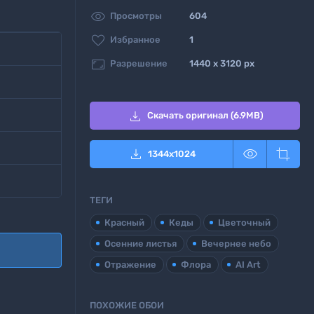

Просмотры
604

Избранное
1

Разрешение
1440 x 3120 px

Скачать оригинал (6.9MB)



1344
x
1024
ТЕГИ
Красный
Кеды
Цветочный
Осенние листья
Вечернее небо
Отражение
Флора
AI Art
ПОХОЖИЕ ОБОИ