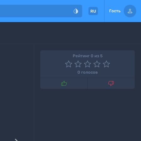


Гость
RU
Рейтинг 0 из 5
0 голосов

