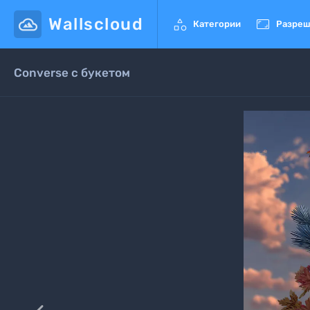
Wallscloud


Категории
Разреш
Converse с букетом