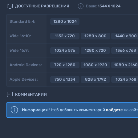


ДОСТУПНЫЕ РАЗРЕШЕНИЯ
Ваше:
1344
X
1024
Standard 5:4:
1280 x 1024
Wide 16:10:
1152 x 720
1280 x 800
1440 x 900
Wide 16:9:
1024 x 576
1280 x 720
1366 x 768
Android Devices:
720 x 1280
1080 x 1920
1080 x 2160
Apple Devices:
750 x 1334
828 x 1792
1024 x 768

КОММЕНТАРИИ
Информация!
Чтоб добавить комментарий
войдите
на сай