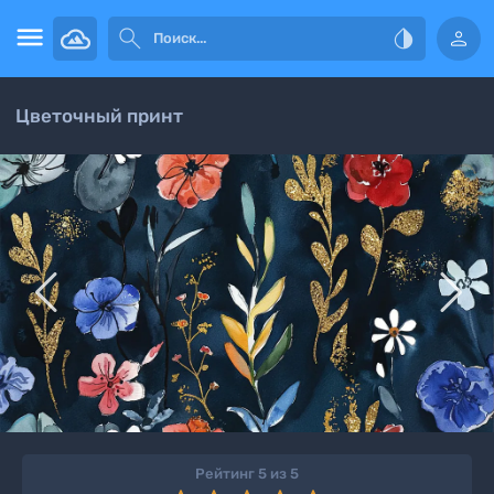




Цветочный принт


Рейтинг 5 из 5