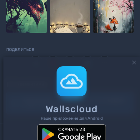
ПОДЕЛИТЬСЯ



КОММЕНТАРИИ
Информация!
Чтоб добавить комментарий
войдите
Wallscloud
на сайт или
зарегистрируйтесь
.
Наше приложение для Android
Поиск
Теги
Контакты