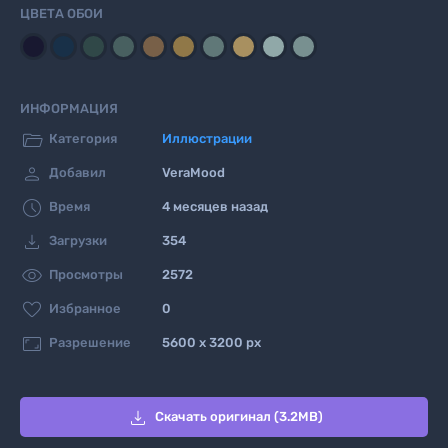
ЦВЕТА ОБОИ
ИНФОРМАЦИЯ

Категория
Иллюстрации

Добавил
VeraMood

Время
4 месяцев назад

Загрузки
354

Просмотры
2572

Избранное
0

Разрешение
5600 x 3200 px

Скачать оригинал (3.2MB)