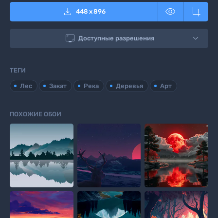



448
x
896

Доступные разрешения
ТЕГИ
Лес
Закат
Река
Деревья
Арт
ПОХОЖИЕ ОБОИ