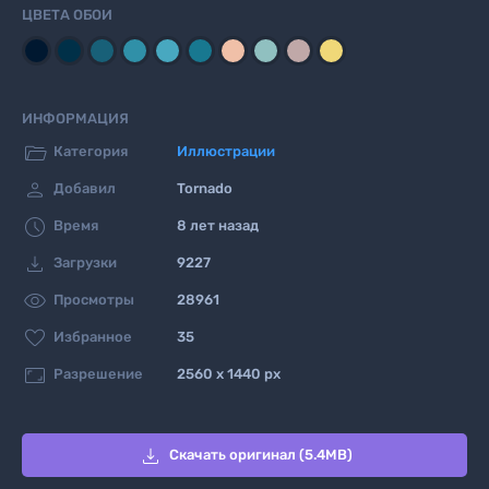
ЦВЕТА ОБОИ
ИНФОРМАЦИЯ

Категория
Иллюстрации

Добавил
Tornado

Время
8 лет назад

Загрузки
9227

Просмотры
28961

Избранное
35

Разрешение
2560 x 1440 px

Скачать оригинал (5.4MB)