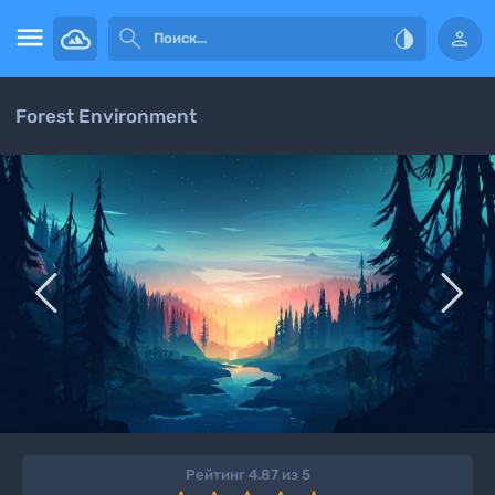




Forest Environment


Рейтинг 4.87 из 5