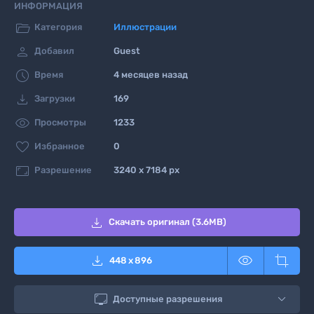
ИНФОРМАЦИЯ

Категория
Иллюстрации

Добавил
Guest

Время
4 месяцев назад

Загрузки
169

Просмотры
1233

Избранное
0

Разрешение
3240 x 7184 px

Скачать оригинал (3.6MB)



448
x
896

Доступные разрешения