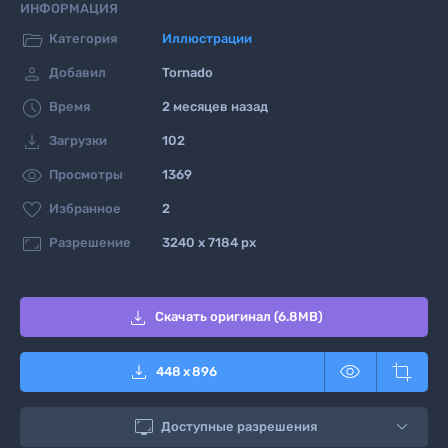
ИНФОРМАЦИЯ

Категория
Иллюстрации

Добавил
Tornado

Время
2 месяцев назад

Загрузки
102

Просмотры
1369

Избранное
2

Разрешение
3240 x 7184 px

Скачать оригинал (6.8MB)



448
x
896

Доступные разрешения