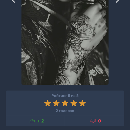
Рейтинг 5 из 5
2 голосов


+ 2
0