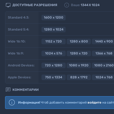


ДОСТУПНЫЕ РАЗРЕШЕНИЯ
Ваше:
1344
X
1024
Standard 4:3:
1600 x 1200
Standard 5:4:
1280 x 1024
Wide 16:10:
1152 x 720
1280 x 800
1440 x 900
Wide 16:9:
1024 x 576
1280 x 720
1366 x 768
Android Devices:
720 x 1280
1080 x 1920
1080 x 2160
Apple Devices:
750 x 1334
828 x 1792
1024 x 768

КОММЕНТАРИИ
Информация!
Чтоб добавить комментарий
войдите
на сай