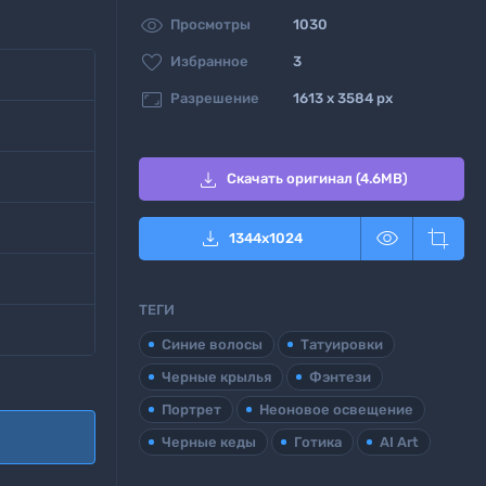

Просмотры
1030

Избранное
3

Разрешение
1613 x 3584 px

Скачать оригинал (4.6MB)



1344
x
1024
ТЕГИ
Синие волосы
Татуировки
Черные крылья
Фэнтези
Портрет
Неоновое освещение
Черные кеды
Готика
AI Art