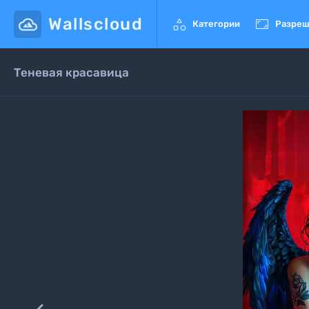
Wallscloud


Категории
Разреш
Теневая красавица