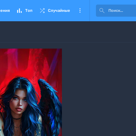




ения
Топ
Случайные