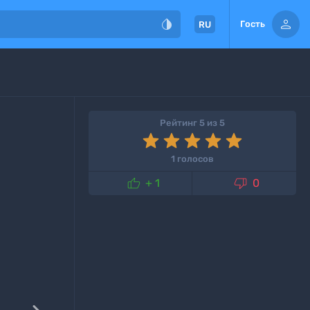


Гость
RU
Рейтинг 5 из 5
1 голосов


+ 1
0