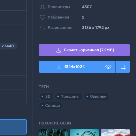

Просмотры
4507

Избранное
2

Разрешение
3136 x 1792 px
 x 1440

Скачать оригинал (7.2MB)



1344
x
1024
ТЕГИ
3D
Трещины
Осколки
Сердце
ПОХОЖИЕ ОБОИ