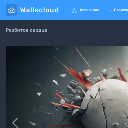
Wallscloud


Категории
Разреш
Разбитое сердце
