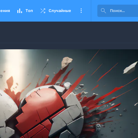




ения
Топ
Случайные