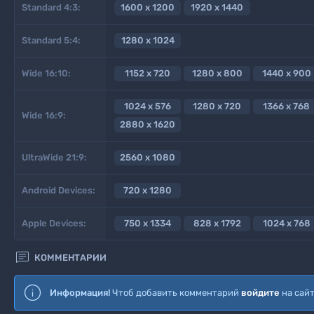
Standard 4:3:
1600 x 1200
1920 x 1440
Standard 5:4:
1280 x 1024
Wide 16:10:
1152 x 720
1280 x 800
1440 x 900
1024 x 576
1280 x 720
1366 x 768
Wide 16:9:
2880 x 1620
UltraWide 21:9:
2560 x 1080
Android Devices:
720 x 1280
Apple Devices:
750 x 1334
828 x 1792
1024 x 768

КОММЕНТАРИИ
Информация!
Чтоб добавить комментарий
войдите
на сай