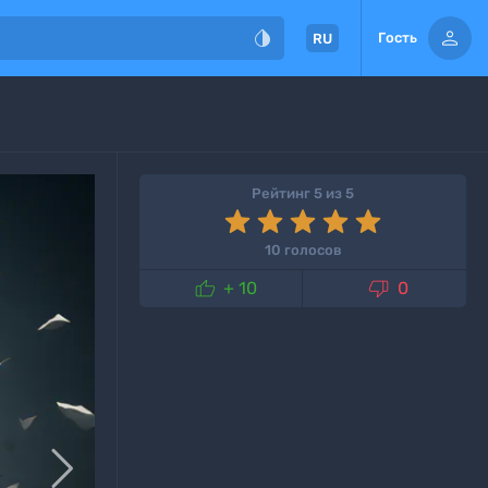


Гость
RU
Рейтинг 5 из 5
10 голосов


+ 10
0
