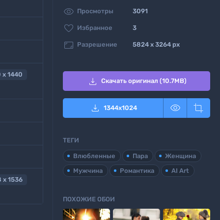

Просмотры
3091

Избранное
3

Разрешение
5824 x 3264 px
 x 1440

Скачать оригинал (10.7MB)



1344
x
1024
ТЕГИ
Влюбленные
Пара
Женщина
Мужчина
Романтика
AI Art
 x 1536
ПОХОЖИЕ ОБОИ