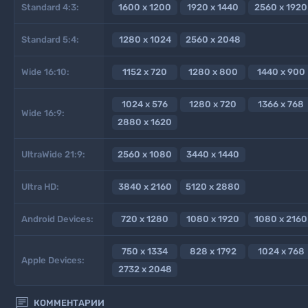
Standard 4:3:
1600 x 1200
1920 x 1440
2560 x 1920
Standard 5:4:
1280 x 1024
2560 x 2048
Wide 16:10:
1152 x 720
1280 x 800
1440 x 900
1024 x 576
1280 x 720
1366 x 768
Wide 16:9:
2880 x 1620
UltraWide 21:9:
2560 x 1080
3440 x 1440
Ultra HD:
3840 x 2160
5120 x 2880
Android Devices:
720 x 1280
1080 x 1920
1080 x 2160
750 x 1334
828 x 1792
1024 x 768
Apple Devices:
2732 x 2048

КОММЕНТАРИИ