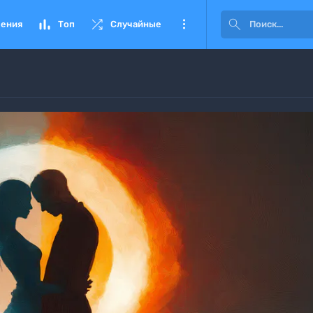




ения
Топ
Случайные