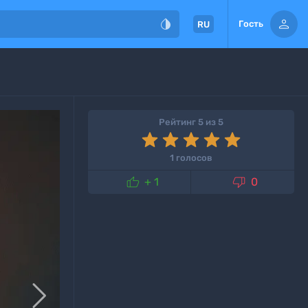


Гость
RU
Рейтинг 5 из 5
1 голосов


+ 1
0
