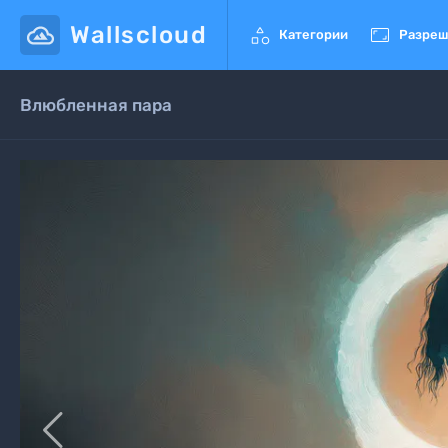
Wallscloud


Категории
Разреш
Влюбленная пара
