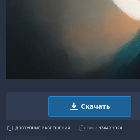


ДОСТУПНЫЕ РАЗРЕШЕНИЯ
Ваше:
1344
X
1024