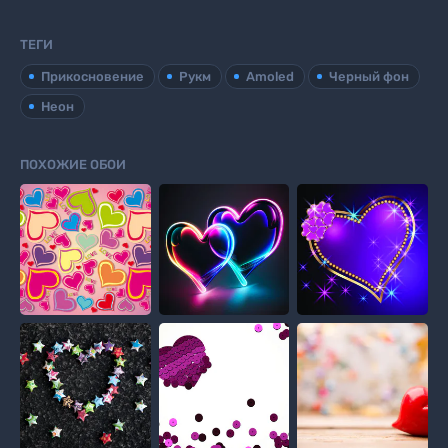
ТЕГИ
Прикосновение
Рукм
Amoled
Черный фон
Неон
ПОХОЖИЕ ОБОИ