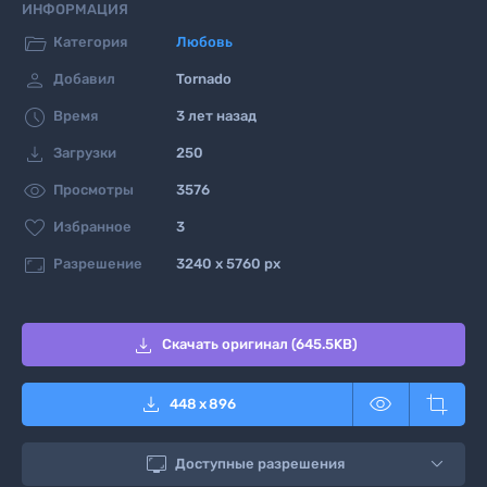
ИНФОРМАЦИЯ

Категория
Любовь

Добавил
Tornado

Время
3 лет назад

Загрузки
250

Просмотры
3576

Избранное
3

Разрешение
3240 x 5760 px

Скачать оригинал (645.5KB)



448
x
896

Доступные разрешения