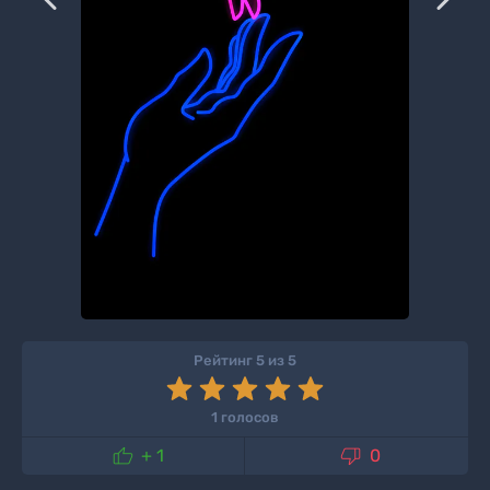
Рейтинг 5 из 5
1 голосов


+ 1
0