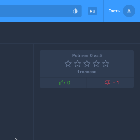


Гость
RU
Рейтинг 0 из 5
1 голосов


0
- 1