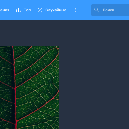




ения
Топ
Случайные