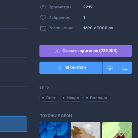

Просмотры
2219

Избранное
1

Разрешение
1690 x 3000 px

Скачать оригинал (729.2KB)



1344
x
1024
ТЕГИ
Лист
Макро
Волокна
ПОХОЖИЕ ОБОИ