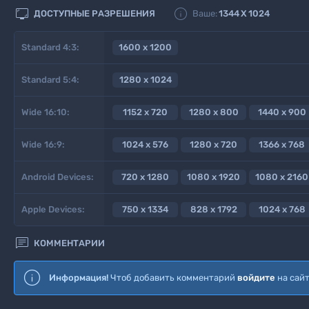


ДОСТУПНЫЕ РАЗРЕШЕНИЯ
Ваше:
1344
X
1024
Standard 4:3:
1600 x 1200
Standard 5:4:
1280 x 1024
Wide 16:10:
1152 x 720
1280 x 800
1440 x 900
Wide 16:9:
1024 x 576
1280 x 720
1366 x 768
Android Devices:
720 x 1280
1080 x 1920
1080 x 2160
Apple Devices:
750 x 1334
828 x 1792
1024 x 768

КОММЕНТАРИИ
Информация!
Чтоб добавить комментарий
войдите
на сай