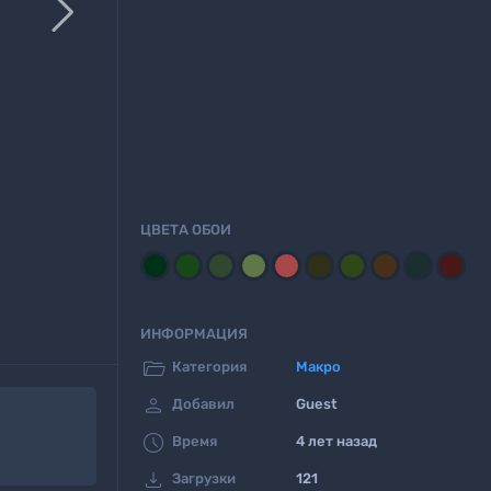

ЦВЕТА ОБОИ
ИНФОРМАЦИЯ

Категория
Макро

Добавил
Guest

Время
4 лет назад

Загрузки
121