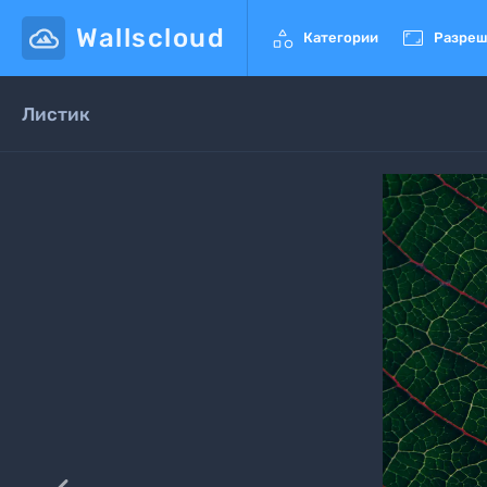
Wallscloud


Категории
Разреш
Листик