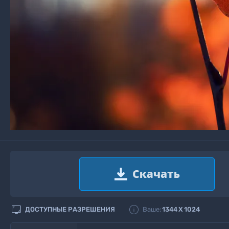


ДОСТУПНЫЕ РАЗРЕШЕНИЯ
Ваше:
1344
X
1024