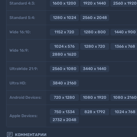
Standard 4:3:
1600 x 1200
1920 x 1440
2560 x 1920
Standard 5:4:
1280 x 1024
2560 x 2048
Wide 16:10:
1152 x 720
1280 x 800
1440 x 900
1024 x 576
1280 x 720
1366 x 768
Wide 16:9:
2880 x 1620
UltraWide 21:9:
2560 x 1080
3440 x 1440
Ultra HD:
3840 x 2160
Android Devices:
720 x 1280
1080 x 1920
1080 x 2160
750 x 1334
828 x 1792
1024 x 768
Apple Devices:
2732 x 2048

КОММЕНТАРИИ