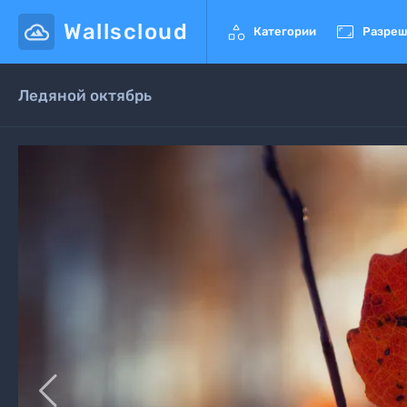
Wallscloud


Категории
Разреш
Ледяной октябрь
