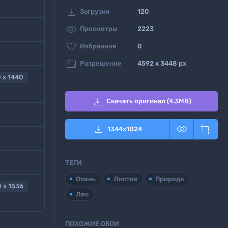

Загрузки
120

Просмотры
2223

Избранное
0

Разрешение
4592 x 3448 px
 x 1440

Скачать оригинал (4.3MB)



1344
x
1024
ТЕГИ
Осень
Листок
Природа
 x 1536
Лес
ПОХОЖИЕ ОБОИ