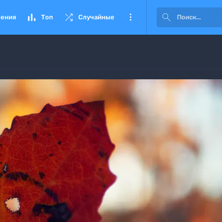




ения
Топ
Случайные