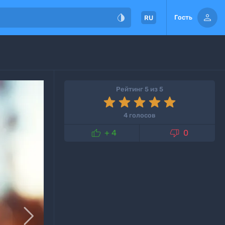


Гость
RU
Рейтинг 5 из 5
4 голосов


+ 4
0
