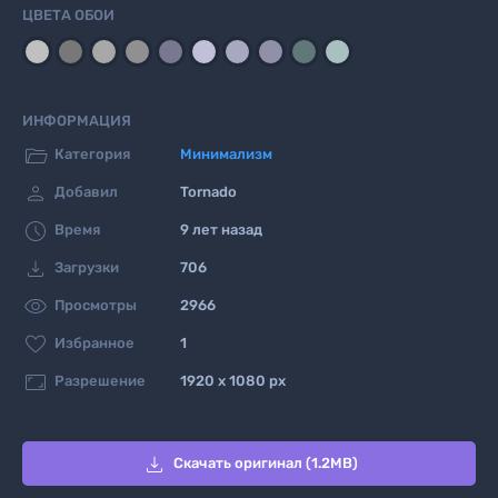
ЦВЕТА ОБОИ
ИНФОРМАЦИЯ

Категория
Минимализм

Добавил
Tornado

Время
9 лет назад

Загрузки
706

Просмотры
2966

Избранное
1

Разрешение
1920 x 1080 px

Скачать оригинал (1.2MB)