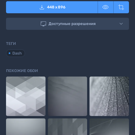



448
x
896

Доступные разрешения
ТЕГИ
Dash
ПОХОЖИЕ ОБОИ