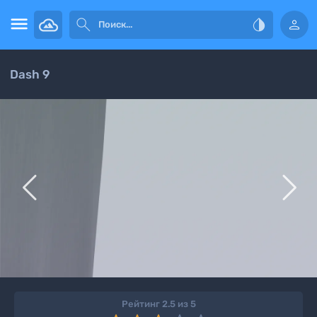




Dash 9


Рейтинг 2.5 из 5