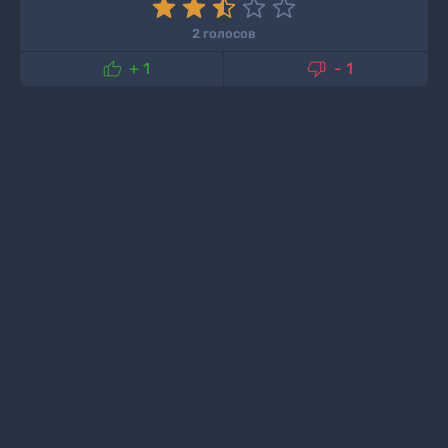
2 голосов


+ 1
- 1