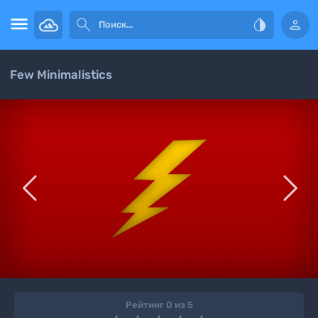




Few Minimalistics


Рейтинг 0 из 5