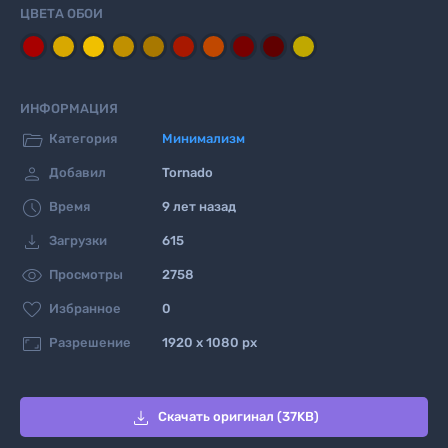
ЦВЕТА ОБОИ
ИНФОРМАЦИЯ

Категория
Минимализм

Добавил
Tornado

Время
9 лет назад

Загрузки
615

Просмотры
2758

Избранное
0

Разрешение
1920 x 1080 px

Скачать оригинал (37KB)