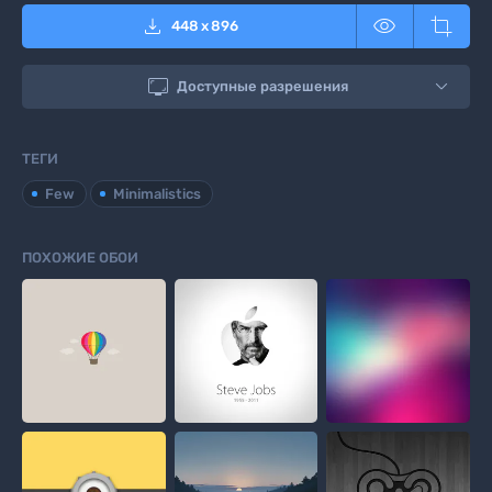



448
x
896

Доступные разрешения
ТЕГИ
Few
Minimalistics
ПОХОЖИЕ ОБОИ