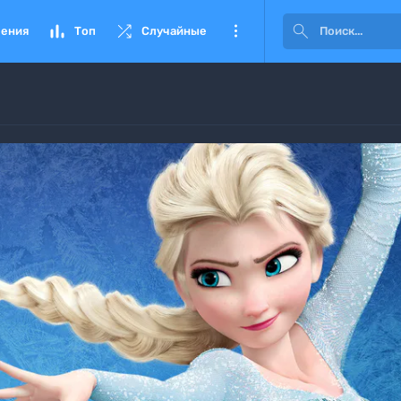




ения
Топ
Случайные