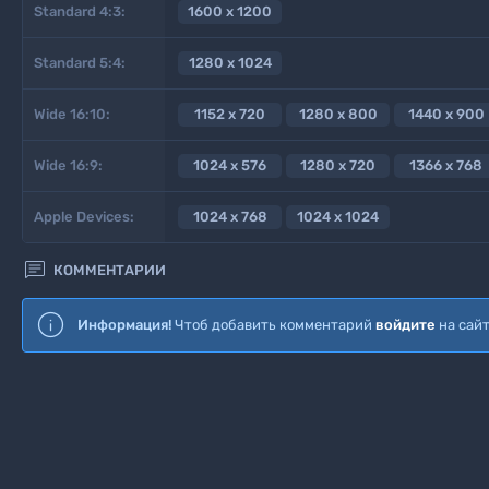
Standard 4:3:
1600 x 1200
Standard 5:4:
1280 x 1024
Wide 16:10:
1152 x 720
1280 x 800
1440 x 900
Wide 16:9:
1024 x 576
1280 x 720
1366 x 768
Apple Devices:
1024 x 768
1024 x 1024

КОММЕНТАРИИ
Информация!
Чтоб добавить комментарий
войдите
на сай