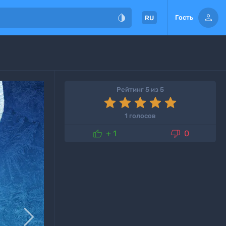


Гость
RU
Рейтинг 5 из 5
1 голосов


+ 1
0
