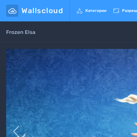
Wallscloud


Категории
Разреш
Frozen Elsa
