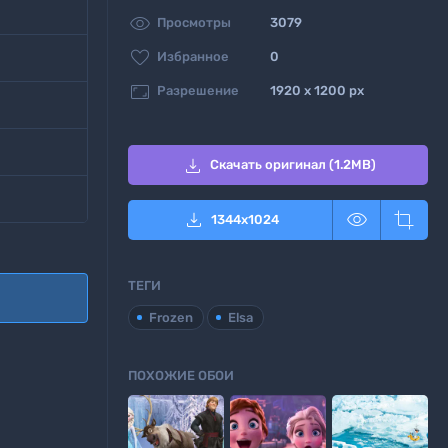

Просмотры
3079

Избранное
0

Разрешение
1920 x 1200 px

Скачать оригинал (1.2MB)



1344
x
1024
ТЕГИ
Frozen
Elsa
ПОХОЖИЕ ОБОИ