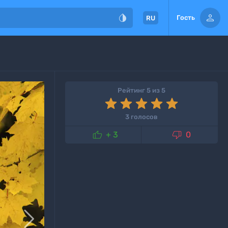


Гость
RU
Рейтинг 5 из 5
3 голосов


+ 3
0
