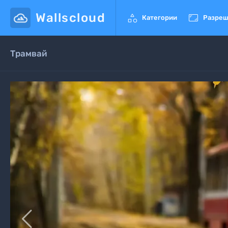
Wallscloud


Категории
Разреш
Трамвай
