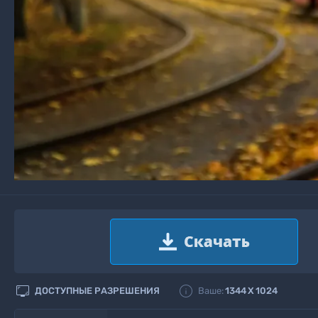


ДОСТУПНЫЕ РАЗРЕШЕНИЯ
Ваше:
1344
X
1024