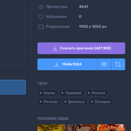

Просмотры
4041

Избранное
0

Разрешение
1920 x 1200 px

Скачать оригинал (421.1KB)



1344
x
1024
ТЕГИ
Осень
Трамвай
Листья
Рельсы
Деревья
Посадка
ПОХОЖИЕ ОБОИ