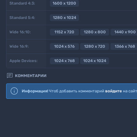
Standard 4:3:
1600 x 1200
Standard 5:4:
1280 x 1024
Wide 16:10:
1152 x 720
1280 x 800
1440 x 900
Wide 16:9:
1024 x 576
1280 x 720
1366 x 768
Apple Devices:
1024 x 768
1024 x 1024

КОММЕНТАРИИ
Информация!
Чтоб добавить комментарий
войдите
на сай