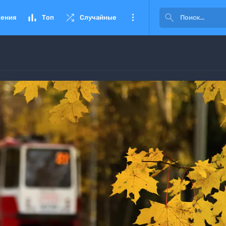




ения
Топ
Случайные