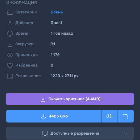
ИНФОРМАЦИЯ

Категория
Осень

Добавил
Guest

Время
1 год назад

Загрузки
91

Просмотры
1476

Избранное
0

Разрешение
1220 x 2711 px

Скачать оригинал (4.4MB)



448
x
896

Доступные разрешения