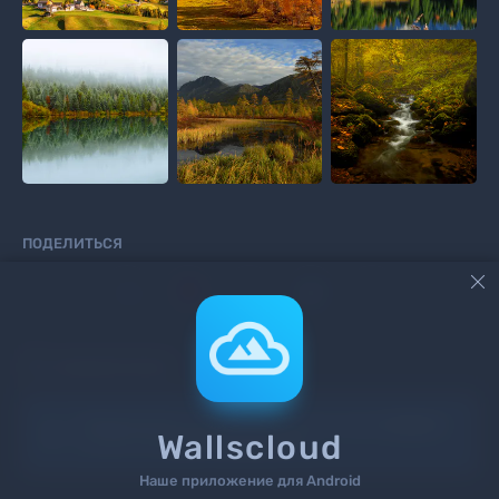
ПОДЕЛИТЬСЯ



КОММЕНТАРИИ
Информация!
Чтоб добавить комментарий
войдите
Wallscloud
на сайт или
зарегистрируйтесь
.
Наше приложение для Android