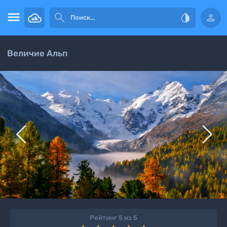




Величие Альп


Рейтинг 5 из 5