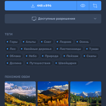



448
x
896

Доступные разрешения
ТЕГИ
Горы
Альпы
Снег
Ледник
Осень
Лес
Хвойные деревья
Лиственницы
Туман
Облака
Небо
Природа
Пейзаж
Скалы
Долина
Путешествия
Швейцария
ПОХОЖИЕ ОБОИ