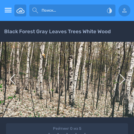




Black Forest Gray Leaves Trees White Wood


Рейтинг 0 из 5