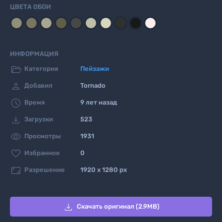
ЦВЕТА ОБОИ
ИНФОРМАЦИЯ

Категория
Пейзажи

Добавил
Tornado

Время
9 лет назад

Загрузки
523

Просмотры
1931

Избранное
0

Разрешение
1920 x 1280 px

Скачать оригинал (2.9MB)