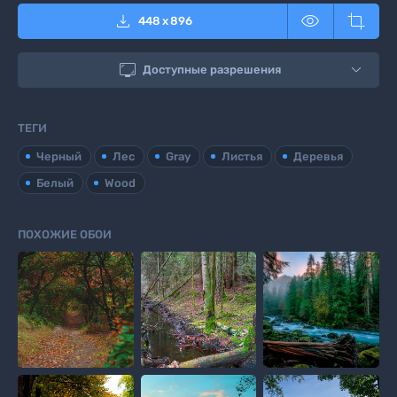



448
x
896

Доступные разрешения
ТЕГИ
Черный
Лес
Gray
Листья
Деревья
Белый
Wood
ПОХОЖИЕ ОБОИ