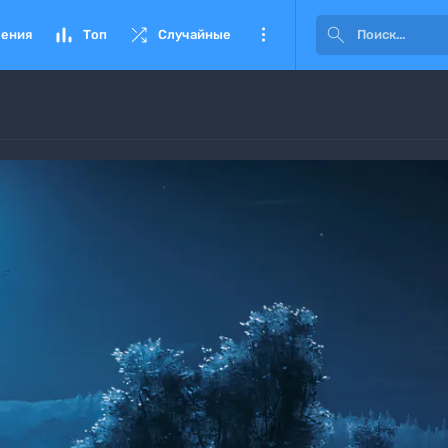




ения
Топ
Случайные