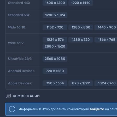
Standard 4:3:
1600 x 1200
1920 x 1440
Standard 5:4:
1280 x 1024
Wide 16:10:
1152 x 720
1280 x 800
1440 x 900
1024 x 576
1280 x 720
1366 x 768
Wide 16:9:
2880 x 1620
UltraWide 21:9:
2560 x 1080
Android Devices:
720 x 1280
Apple Devices:
750 x 1334
828 x 1792
1024 x 768

КОММЕНТАРИИ
Информация!
Чтоб добавить комментарий
войдите
на сай