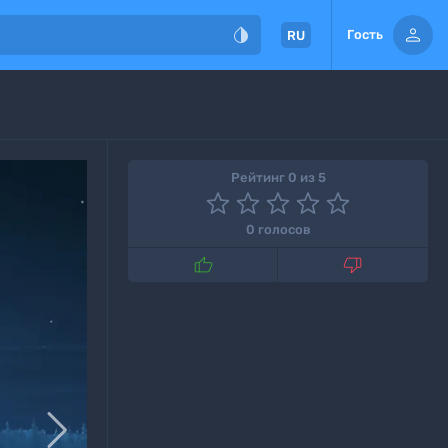


Гость
RU
Рейтинг 0 из 5
0 голосов


