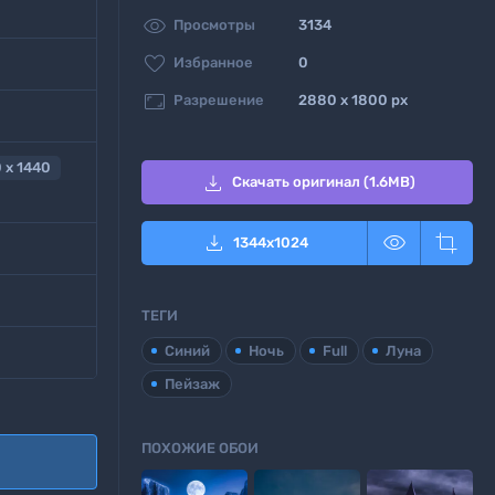

Просмотры
3134

Избранное
0

Разрешение
2880 x 1800 px
 x 1440

Скачать оригинал (1.6MB)



1344
x
1024
ТЕГИ
Синий
Ночь
Full
Луна
Пейзаж
ПОХОЖИЕ ОБОИ