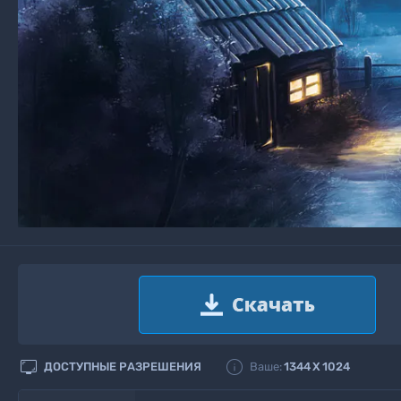


ДОСТУПНЫЕ РАЗРЕШЕНИЯ
Ваше:
1344
X
1024