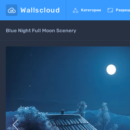
Wallscloud


Категории
Разреш
Blue Night Full Moon Scenery
