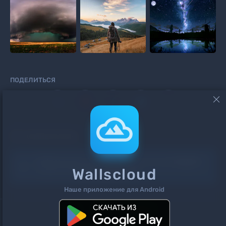
ПОДЕЛИТЬСЯ



КОММЕНТАРИИ
Информация!
Чтоб добавить комментарий
войдите
Wallscloud
на сайт или
зарегистрируйтесь
.
Наше приложение для Android
Поиск
Теги
Контакты