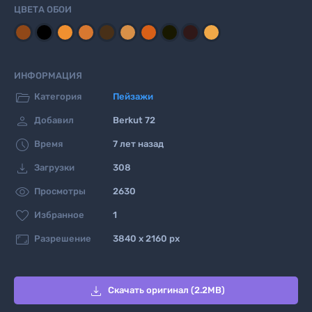
ЦВЕТА ОБОИ
ИНФОРМАЦИЯ

Категория
Пейзажи

Добавил
Berkut 72

Время
7 лет назад

Загрузки
308

Просмотры
2630

Избранное
1

Разрешение
3840 x 2160 px

Скачать оригинал (2.2MB)