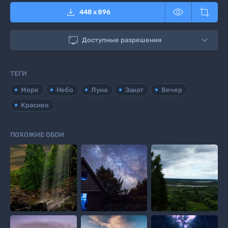



448
x
896

Доступные разрешения
ТЕГИ
Море
Небо
Луна
Закат
Вечер
Красиво
ПОХОЖИЕ ОБОИ