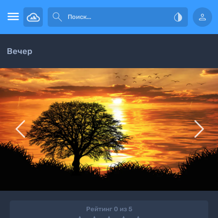




Вечер


Рейтинг 0 из 5