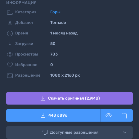
ИНФОРМАЦИЯ

Категория
Горы

Добавил
Tornado

Время
1 месяц назад

Загрузки
50

Просмотры
783

Избранное
0

Разрешение
1080 x 2160 px

Скачать оригинал (2.9MB)



448
x
896

Доступные разрешения