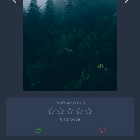
Рейтинг 0 из 5
0 голосов

