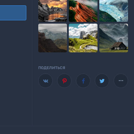

ПОДЕЛИТЬСЯ

Wallscloud
аше приложение для Android