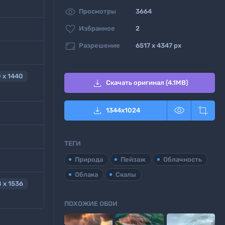

Просмотры
3664

Избранное
2

Разрешение
6517 x 4347 px
 x 1440

Скачать оригинал (4.1MB)



1344
x
1024
ТЕГИ
Природа
Пейзаж
Облачность
Облака
Скалы
 x 1536
ПОХОЖИЕ ОБОИ