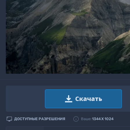


ДОСТУПНЫЕ РАЗРЕШЕНИЯ
Ваше:
1344
X
1024