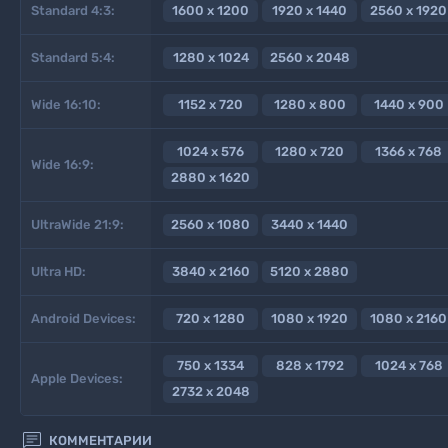
Standard 4:3:
1600 x 1200
1920 x 1440
2560 x 1920
Standard 5:4:
1280 x 1024
2560 x 2048
Wide 16:10:
1152 x 720
1280 x 800
1440 x 900
1024 x 576
1280 x 720
1366 x 768
Wide 16:9:
2880 x 1620
UltraWide 21:9:
2560 x 1080
3440 x 1440
Ultra HD:
3840 x 2160
5120 x 2880
Android Devices:
720 x 1280
1080 x 1920
1080 x 2160
750 x 1334
828 x 1792
1024 x 768
Apple Devices:
2732 x 2048

КОММЕНТАРИИ