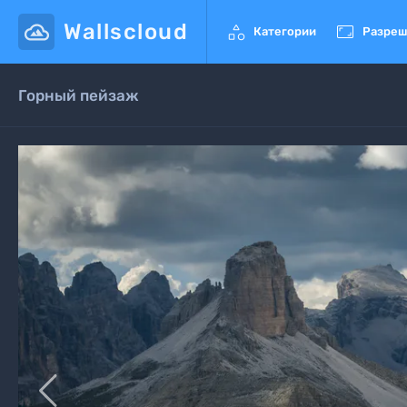
Wallscloud


Категории
Разреш
Горный пейзаж
