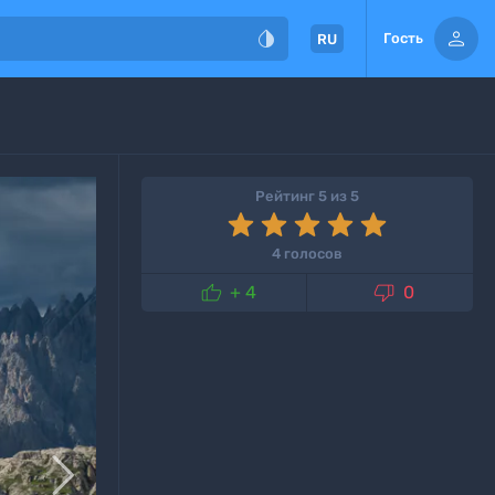


Гость
RU
Рейтинг 5 из 5
4 голосов


+ 4
0
