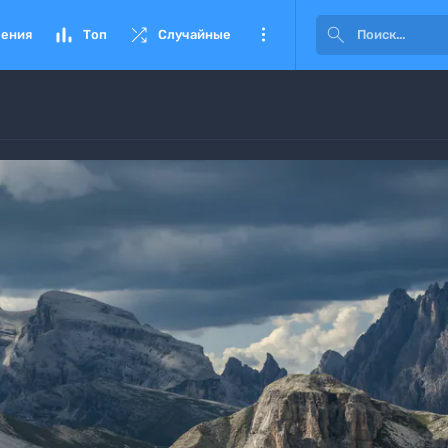




ения
Топ
Случайные