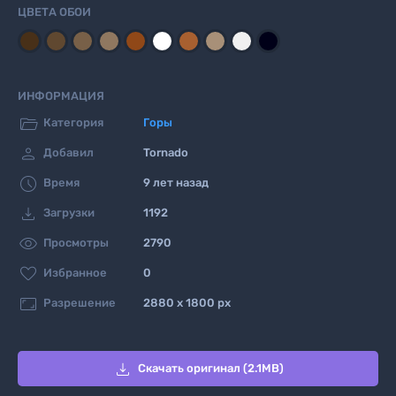
ЦВЕТА ОБОИ
ИНФОРМАЦИЯ

Категория
Горы

Добавил
Tornado

Время
9 лет назад

Загрузки
1192

Просмотры
2790

Избранное
0

Разрешение
2880 x 1800 px

Скачать оригинал (2.1MB)