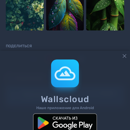
ПОДЕЛИТЬСЯ



КОММЕНТАРИИ
Информация!
Чтоб добавить комментарий
войдите
Wallscloud
на сайт или
зарегистрируйтесь
.
Наше приложение для Android
Поиск
Теги
Контакты