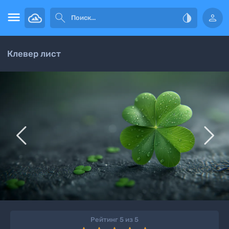




Клевер лист


Рейтинг 5 из 5