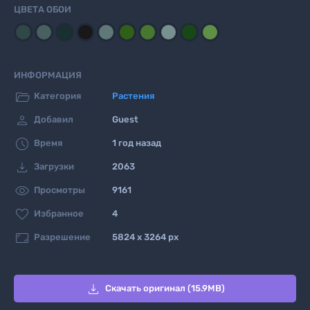
ЦВЕТА ОБОИ
ИНФОРМАЦИЯ

Категория
Растения

Добавил
Guest

Время
1 год назад

Загрузки
2063

Просмотры
9161

Избранное
4

Разрешение
5824 x 3264 px

Скачать оригинал (15.9MB)