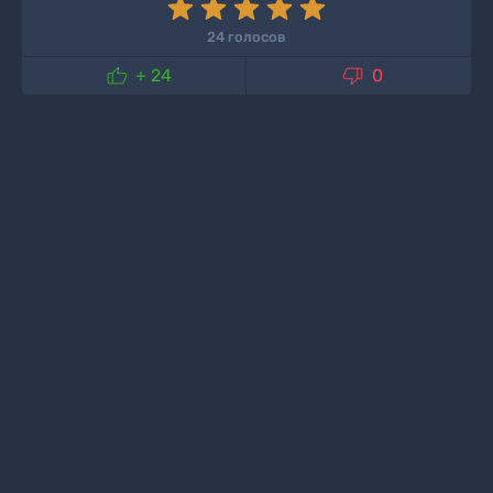
24 голосов


+ 24
0