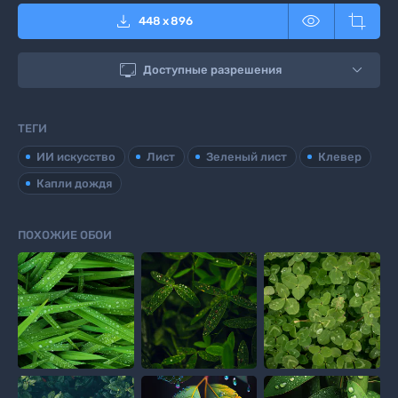



448
x
896

Доступные разрешения
ТЕГИ
ИИ искусство
Лист
Зеленый лист
Клевер
Капли дождя
ПОХОЖИЕ ОБОИ