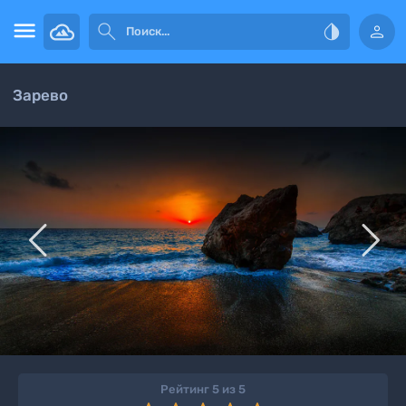




Зарево


Рейтинг 5 из 5