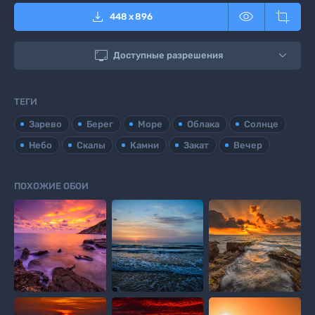



448
x
896

Доступные разрешения
ТЕГИ
Зарево
Берег
Море
Облака
Солнце
Небо
Скалы
Камни
Закат
Вечер
ПОХОЖИЕ ОБОИ