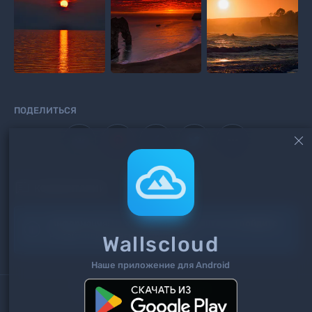
ПОДЕЛИТЬСЯ



КОММЕНТАРИИ
Информация!
Чтоб добавить комментарий
войдите
Wallscloud
на сайт или
зарегистрируйтесь
.
Наше приложение для Android
Поиск
Теги
Контакты