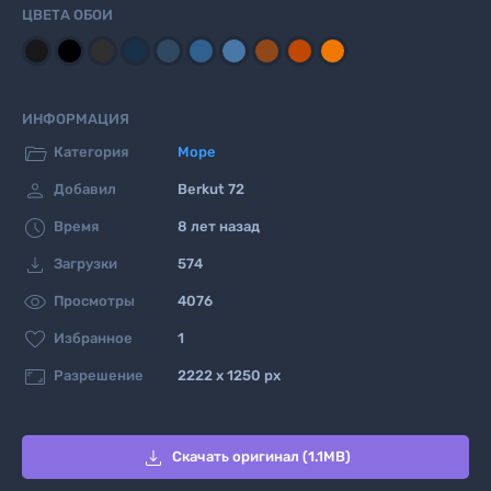
ЦВЕТА ОБОИ
ИНФОРМАЦИЯ

Категория
Море

Добавил
Berkut 72

Время
8 лет назад

Загрузки
574

Просмотры
4076

Избранное
1

Разрешение
2222 x 1250 px

Скачать оригинал (1.1MB)