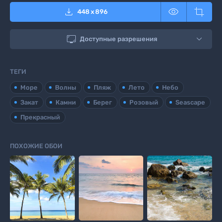



448
x
896

Доступные разрешения
ТЕГИ
Море
Волны
Пляж
Лето
Небо
Закат
Камни
Берег
Розовый
Seascape
Прекрасный
ПОХОЖИЕ ОБОИ