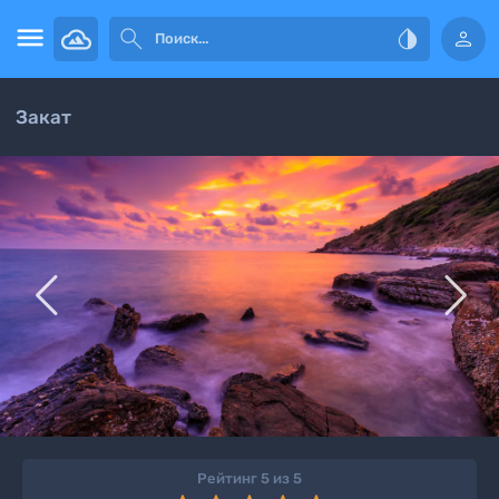




Закат


Рейтинг 5 из 5