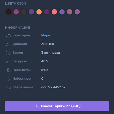
ЦВЕТА ОБОИ
ИНФОРМАЦИЯ

Категория
Море

Добавил
ZENDER

Время
3 лет назад

Загрузки
406

Просмотры
5116

Избранное
0

Разрешение
6686 x 4457 px

Скачать оригинал (7MB)