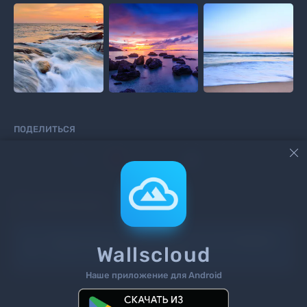
ПОДЕЛИТЬСЯ



КОММЕНТАРИИ
Информация!
Чтоб добавить комментарий
войдите
Wallscloud
на сайт или
зарегистрируйтесь
.
Наше приложение для Android
Поиск
Теги
Контакты