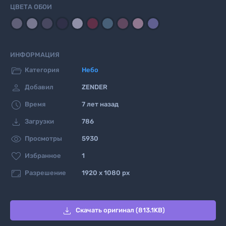
ЦВЕТА ОБОИ
ИНФОРМАЦИЯ

Категория
Небо

Добавил
ZENDER

Время
7 лет назад

Загрузки
786

Просмотры
5930

Избранное
1

Разрешение
1920 x 1080 px

Скачать оригинал (813.1KB)