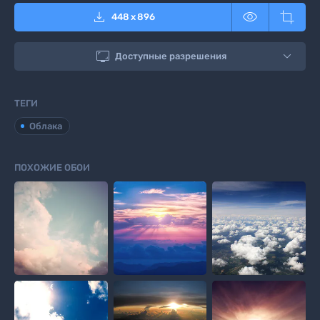



448
x
896

Доступные разрешения
ТЕГИ
Облака
ПОХОЖИЕ ОБОИ