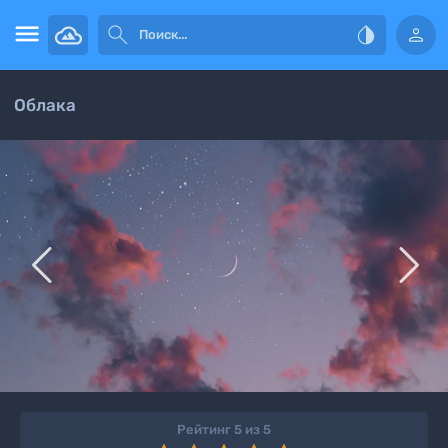




Облака


Рейтинг 5 из 5