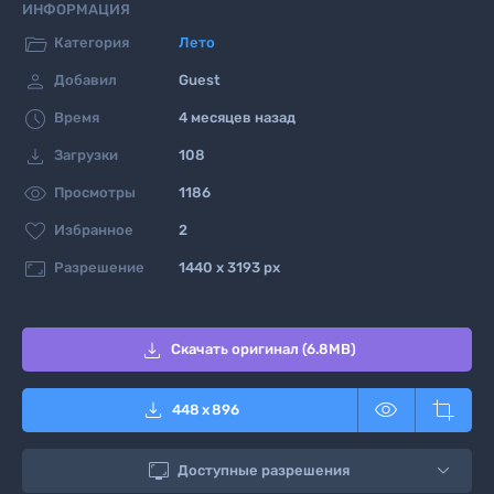
ИНФОРМАЦИЯ

Категория
Лето

Добавил
Guest

Время
4 месяцев назад

Загрузки
108

Просмотры
1186

Избранное
2

Разрешение
1440 x 3193 px

Скачать оригинал (6.8MB)



448
x
896

Доступные разрешения