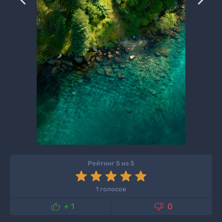
Рейтинг 5 из 5
1 голосов


+ 1
0