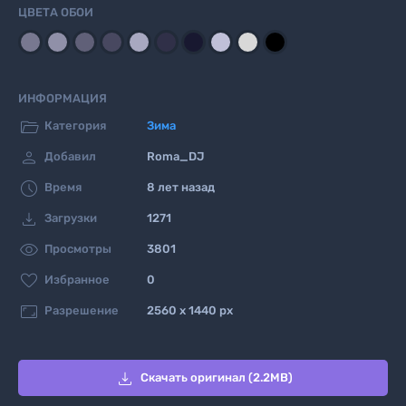
ЦВЕТА ОБОИ
ИНФОРМАЦИЯ

Категория
Зима

Добавил
Roma_DJ

Время
8 лет назад

Загрузки
1271

Просмотры
3801

Избранное
0

Разрешение
2560 x 1440 px

Скачать оригинал (2.2MB)