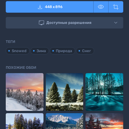



448
x
896

Доступные разрешения
ТЕГИ
Snowed
Зима
Природа
Снег
ПОХОЖИЕ ОБОИ