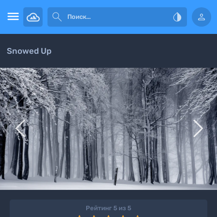




Snowed Up


Рейтинг 5 из 5