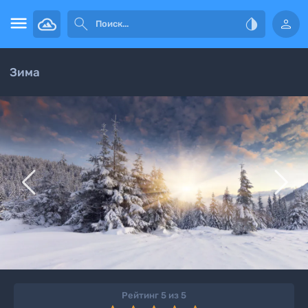




Зима


Рейтинг 5 из 5