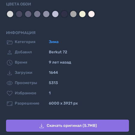
ЦВЕТА ОБОИ
ИНФОРМАЦИЯ

Категория
Зима

Добавил
Berkut 72

Время
9 лет назад

Загрузки
1644

Просмотры
5313

Избранное
1

Разрешение
6000 x 3921 px

Скачать оригинал (5.7MB)