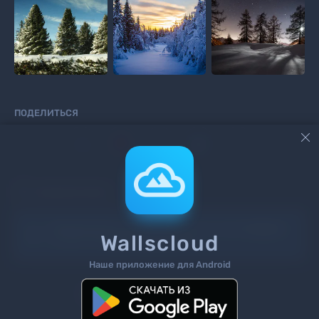
ПОДЕЛИТЬСЯ



КОММЕНТАРИИ
Информация!
Чтоб добавить комментарий
войдите
Wallscloud
на сайт или
зарегистрируйтесь
.
Наше приложение для Android
Поиск
Теги
Контакты