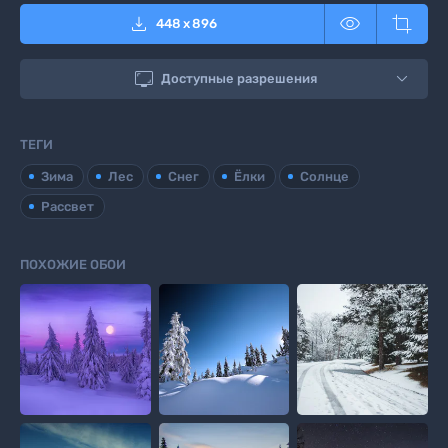



448
x
896

Доступные разрешения
ТЕГИ
Зима
Лес
Снег
Ёлки
Солнце
Рассвет
ПОХОЖИЕ ОБОИ