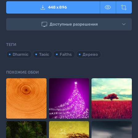



448
x
896

Доступные разрешения
ТЕГИ
Dharmic
Taoic
Faiths
Дерево
ПОХОЖИЕ ОБОИ