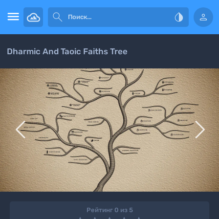




Dharmic And Taoic Faiths Tree


Рейтинг 0 из 5