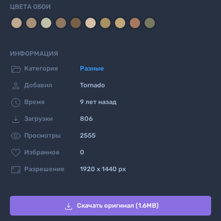
ЦВЕТА ОБОИ
ИНФОРМАЦИЯ

Категория
Разные

Добавил
Tornado

Время
9 лет назад

Загрузки
806

Просмотры
2555

Избранное
0

Разрешение
1920 x 1440 px

Скачать оригинал (1.6MB)