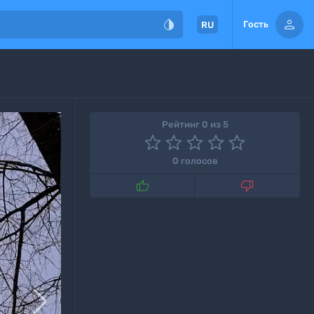


Гость
RU
Рейтинг 0 из 5
0 голосов


