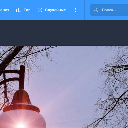




ения
Топ
Случайные