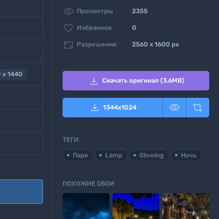

Просмотры
2355

Избранное
0

Разрешение
2560 x 1600 px
 x 1440

Скачать оригинал (3.6MB)



1344
x
1024
ТЕГИ
Парк
Lamp
Glowing
Ночь
ПОХОЖИЕ ОБОИ