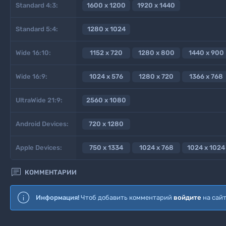
Standard 4:3:
1600 x 1200
1920 x 1440
Standard 5:4:
1280 x 1024
Wide 16:10:
1152 x 720
1280 x 800
1440 x 900
Wide 16:9:
1024 x 576
1280 x 720
1366 x 768
UltraWide 21:9:
2560 x 1080
Android Devices:
720 x 1280
Apple Devices:
750 x 1334
1024 x 768
1024 x 1024

КОММЕНТАРИИ
Информация!
Чтоб добавить комментарий
войдите
на сай