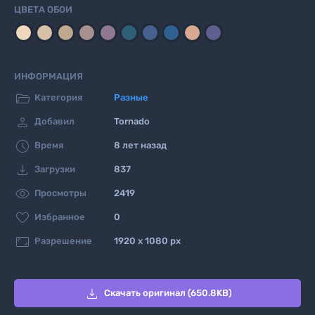
ЦВЕТА ОБОИ
ИНФОРМАЦИЯ

Категория
Разные

Добавил
Tornado

Время
8 лет назад

Загрузки
837

Просмотры
2419

Избранное
0

Разрешение
1920 x 1080 px

Скачать оригинал (650.8KB)