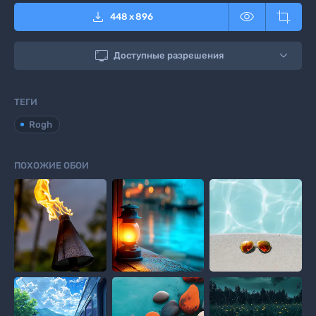



448
x
896

Доступные разрешения
ТЕГИ
Rogh
ПОХОЖИЕ ОБОИ