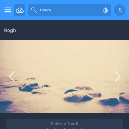




Rogh


Рейтинг 0 из 5