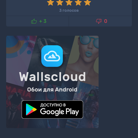
3 голосов


+ 3
0