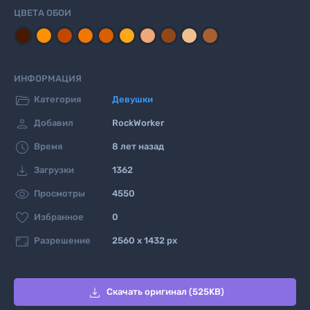
ЦВЕТА ОБОИ
ИНФОРМАЦИЯ

Категория
Девушки

Добавил
RockWorker

Время
8 лет назад

Загрузки
1362

Просмотры
4550

Избранное
0

Разрешение
2560 x 1432 px

Скачать оригинал (525KB)