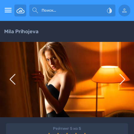




Mila Prihojeva


Рейтинг 5 из 5