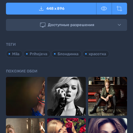



448
x
896

Доступные разрешения
ТЕГИ
Mila
Prihojeva
Блондинка
красотка
ПОХОЖИЕ ОБОИ