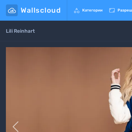
Wallscloud


Категории
Разреш
Lili Reinhart
