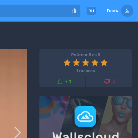


Гость
RU
Рейтинг 5 из 5
1 голосов


+ 1
0
