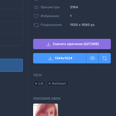

Просмотры
3184

Избранное
1

Разрешение
1920 x 1080 px

Скачать оригинал (627.2KB)



1344
x
1024
ТЕГИ
Lili
Reinhart

ПОХОЖИЕ ОБОИ