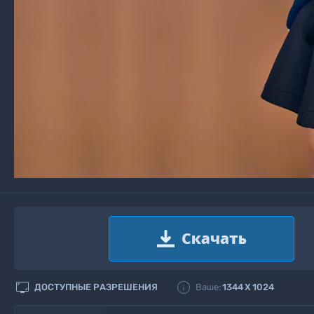


ДОСТУПНЫЕ РАЗРЕШЕНИЯ
Ваше:
1344
X
1024