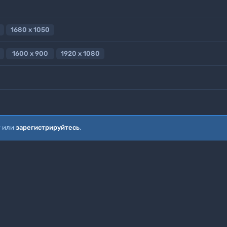
1680 x 1050
1600 x 900
1920 x 1080
т или
зарегистрируйтесь
.