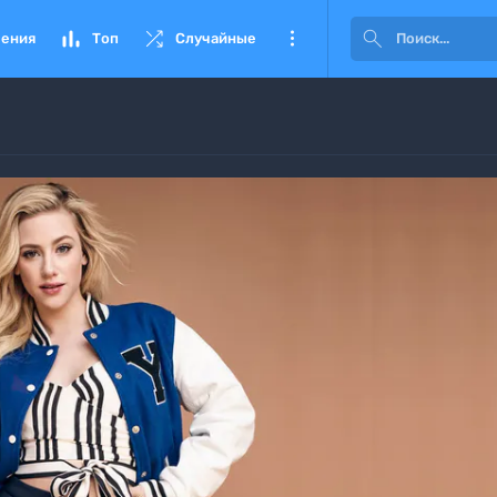




ения
Топ
Случайные