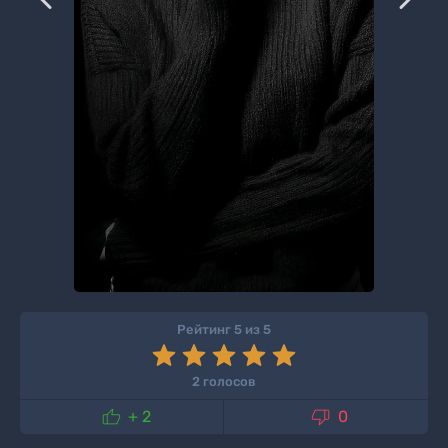
Рейтинг 5 из 5
2 голосов


+ 2
0