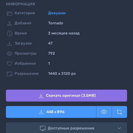
ИНФОРМАЦИЯ

Категория
Девушки

Добавил
Tornado

Время
2 месяцев назад

Загрузки
47

Просмотры
792

Избранное
1

Разрешение
1440 x 3120 px

Скачать оригинал (3.5MB)



448
x
896

Доступные разрешения