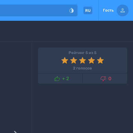


Гость
RU
Рейтинг 5 из 5
2 голосов


+ 2
0