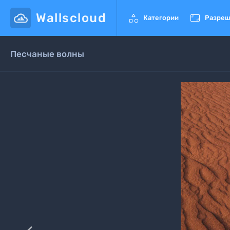
Wallscloud


Категории
Разреш
Песчаные волны