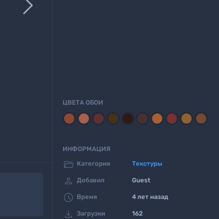

ЦВЕТА ОБОИ
ИНФОРМАЦИЯ

Категория
Текстуры

Добавил
Guest

Время
4 лет назад

Загрузки
162