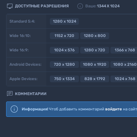


ДОСТУПНЫЕ РАЗРЕШЕНИЯ
Ваше:
1344
X
1024
Standard 5:4:
1280 x 1024
Wide 16:10:
1152 x 720
1280 x 800
Wide 16:9:
1024 x 576
1280 x 720
1366 x 768
Android Devices:
720 x 1280
1080 x 1920
1080 x 2160
Apple Devices:
750 x 1334
828 x 1792
1024 x 768

КОММЕНТАРИИ
Информация!
Чтоб добавить комментарий
войдите
на сай