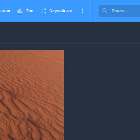




ения
Топ
Случайные