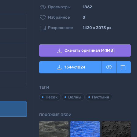

Просмотры
1862

Избранное
0

Разрешение
1420 x 3073 px

Скачать оригинал (4.1MB)



1344
x
1024
ТЕГИ
Песок
Волны
Пустыня
ПОХОЖИЕ ОБОИ