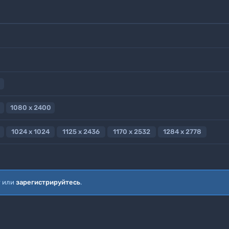
1080 x 2400
1024 x 1024
1125 x 2436
1170 x 2532
1284 x 2778
т или
зарегистрируйтесь
.