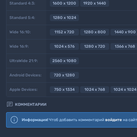
Standard 4:3:
1600 x 1200
1920 x 1440
Standard 5:4:
1280 x 1024
Wide 16:10:
1152 x 720
1280 x 800
1440 x 900
Wide 16:9:
1024 x 576
1280 x 720
1366 x 768
UltraWide 21:9:
2560 x 1080
Android Devices:
720 x 1280
Apple Devices:
750 x 1334
1024 x 768
1024 x 1024

КОММЕНТАРИИ
Информация!
Чтоб добавить комментарий
войдите
на сай