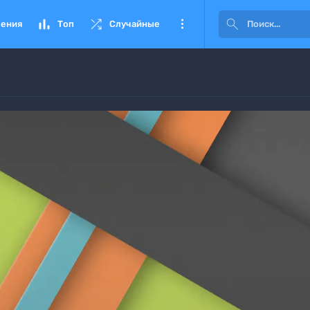




ения
Топ
Случайные