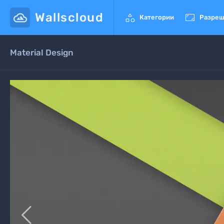
Wallscloud


Категории
Разреш
Material Design
