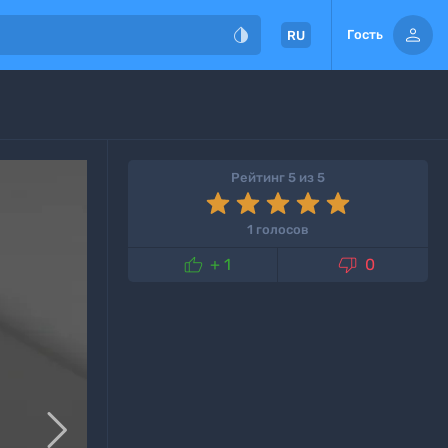


Гость
RU
Рейтинг 5 из 5
1 голосов


+ 1
0
