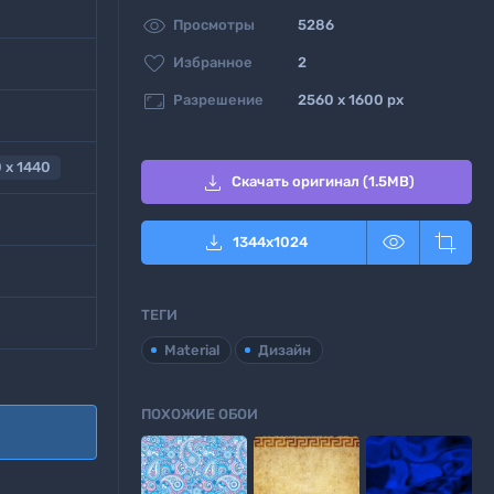

Просмотры
5286

Избранное
2

Разрешение
2560 x 1600 px
 x 1440

Скачать оригинал (1.5MB)



1344
x
1024
ТЕГИ
Material
Дизайн
ПОХОЖИЕ ОБОИ