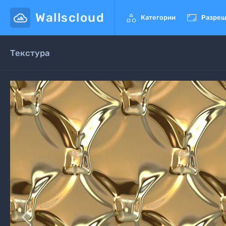
Wallscloud


Категории
Разреш
Текстура
