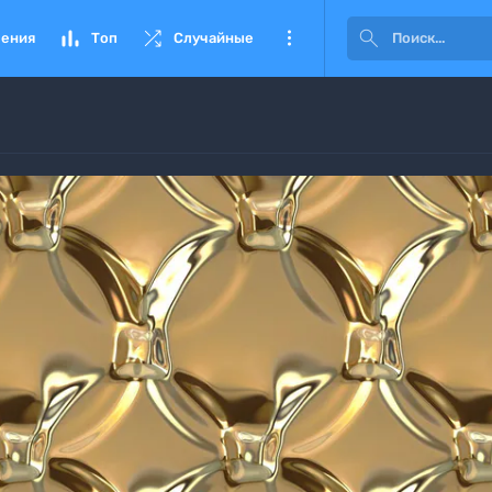




ения
Топ
Случайные