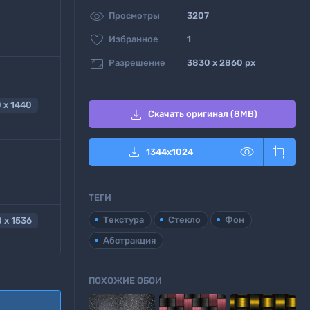

Просмотры
3207

Избранное
1

Разрешение
3830 x 2860 px
 x 1440

Скачать оригинал (8MB)



1344
x
1024
ТЕГИ
Текстура
Стекло
Фон
 x 1536
Абстракция
ПОХОЖИЕ ОБОИ