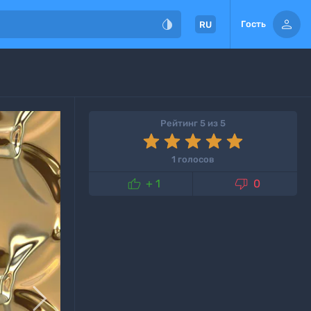


Гость
RU
Рейтинг 5 из 5
1 голосов


+ 1
0
