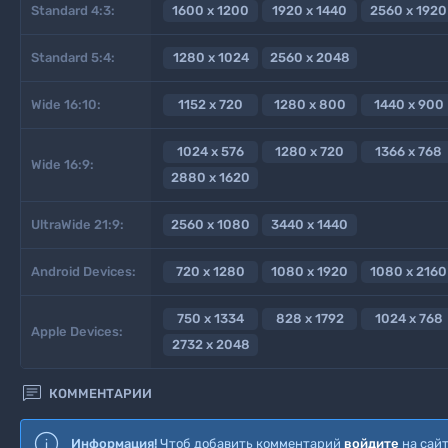
Standard 4:3:
1600 x 1200
1920 x 1440
2560 x 1920
Standard 5:4:
1280 x 1024
2560 x 2048
Wide 16:10:
1152 x 720
1280 x 800
1440 x 900
1024 x 576
1280 x 720
1366 x 768
Wide 16:9:
2880 x 1620
UltraWide 21:9:
2560 x 1080
3440 x 1440
Android Devices:
720 x 1280
1080 x 1920
1080 x 2160
750 x 1334
828 x 1792
1024 x 768
Apple Devices:
2732 x 2048

КОММЕНТАРИИ
Информация!
Чтоб добавить комментарий
войдите
на сай