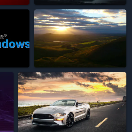



