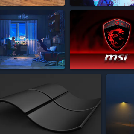


