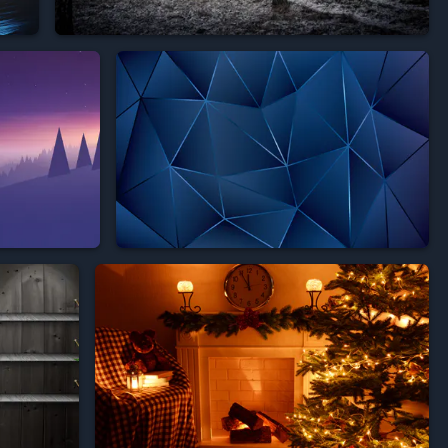


