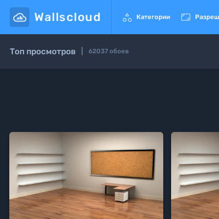
Wallscloud


Категории
Разреш
Топ просмотров
62037
обоев