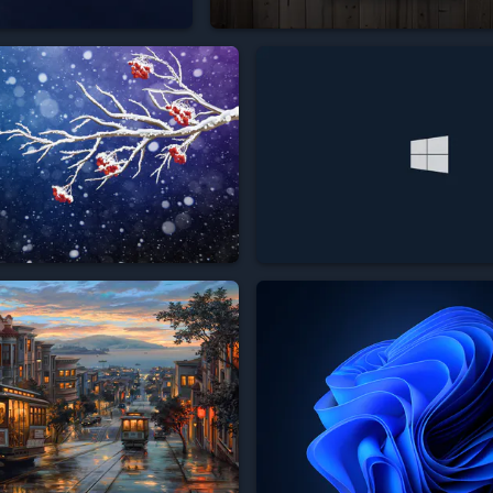


