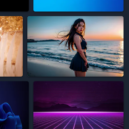



