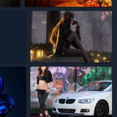





