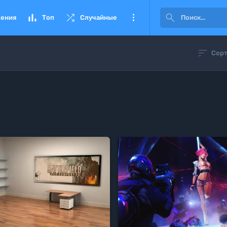




ения
Топ
Случайные

Сорт