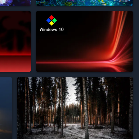



