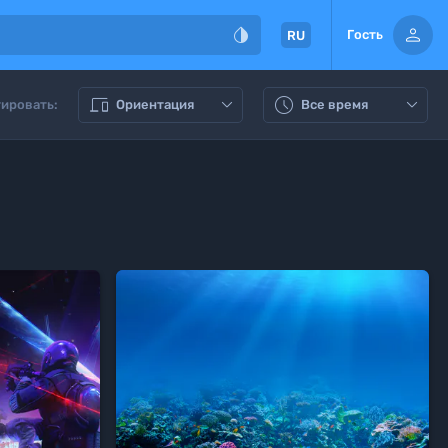


Гость
RU




ировать:
Ориентация
Все время