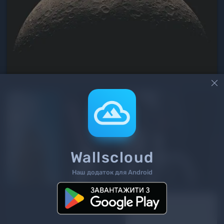

Wallscloud
Наш додаток для Android
3
/ 419