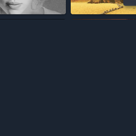



