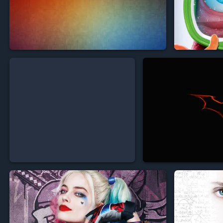


