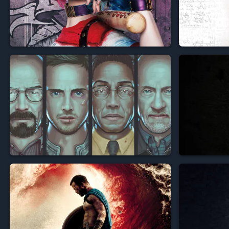




