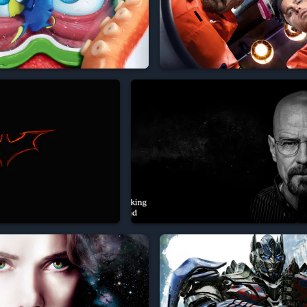




