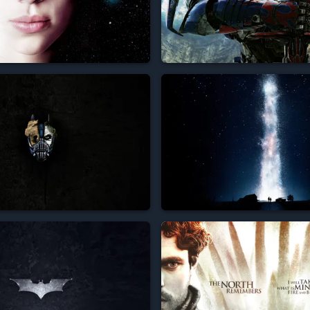


