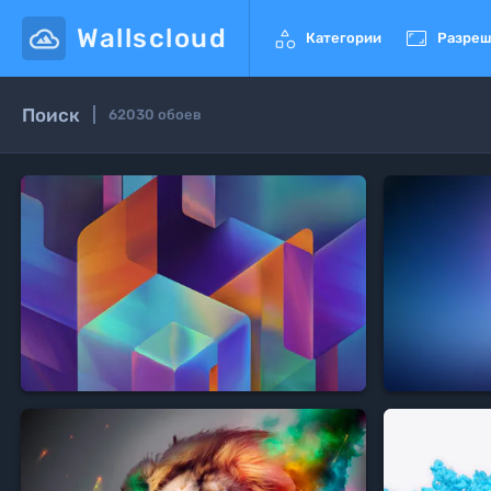
Wallscloud


Категории
Разреш
Поиск
62030
обоев
