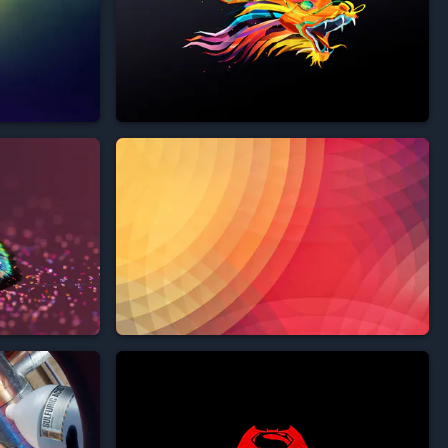








