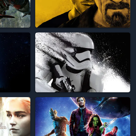









