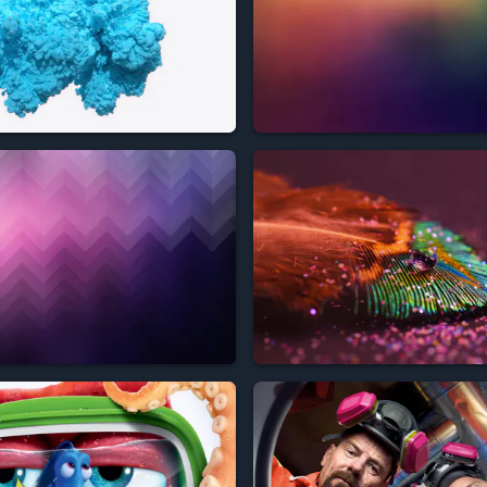





