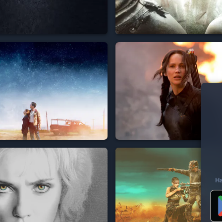


Н