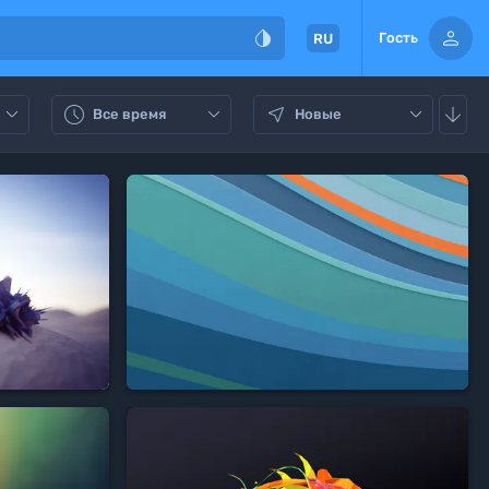


Гость
RU






Все время
Новые



