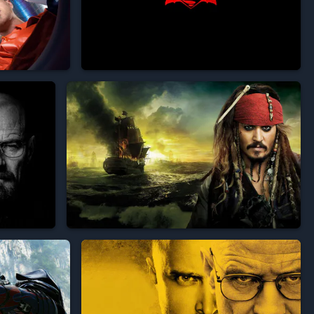






