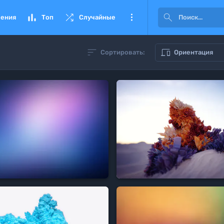




ения
Топ
Случайные


Сортировать:
Ориентация
