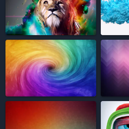





