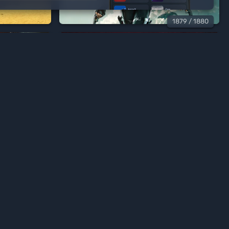




1879
/ 1880


