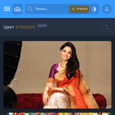





#786030

5690
Цвет
#786030