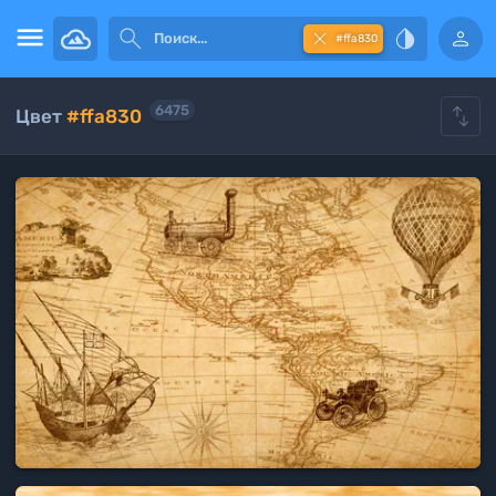





#ffa830

6475
Цвет
#ffa830