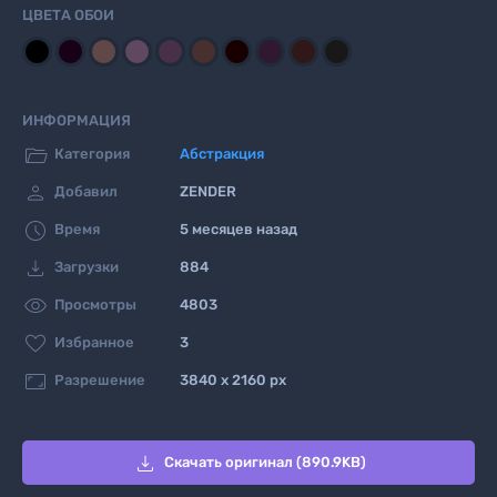
ЦВЕТА ОБОИ
ИНФОРМАЦИЯ

Категория
Абстракция

Добавил
ZENDER

Время
5 месяцев назад

Загрузки
884

Просмотры
4803

Избранное
3

Разрешение
3840 x 2160 px

Скачать оригинал (890.9KB)