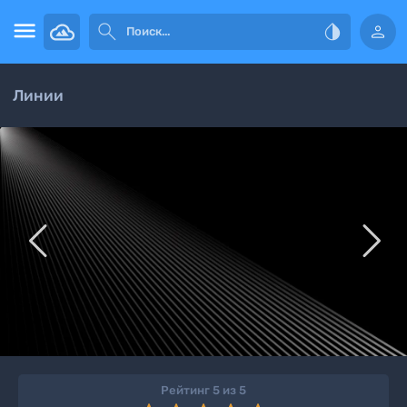




Линии


Рейтинг 5 из 5