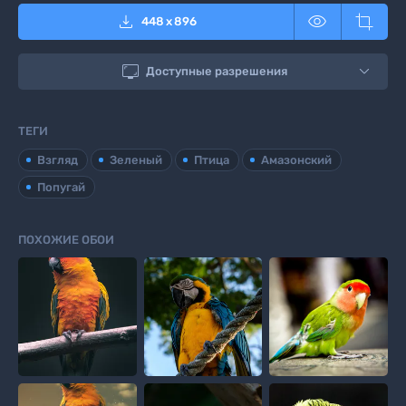



448
x
896

Доступные разрешения
ТЕГИ
Взгляд
Зеленый
Птица
Амазонский
Попугай
ПОХОЖИЕ ОБОИ