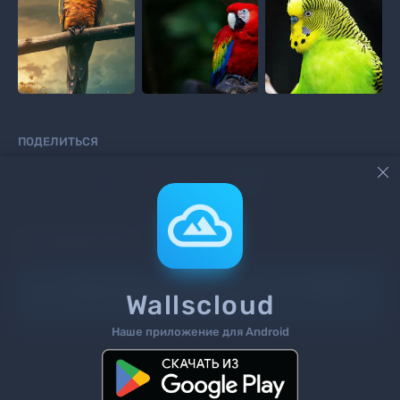
ПОДЕЛИТЬСЯ



КОММЕНТАРИИ
Информация!
Чтоб добавить комментарий
войдите
Wallscloud
на сайт или
зарегистрируйтесь
.
Наше приложение для Android
Поиск
Теги
Контакты