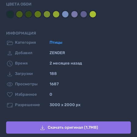
ЦВЕТА ОБОИ
ИНФОРМАЦИЯ

Категория
Птицы

Добавил
ZENDER

Время
2 месяцев назад

Загрузки
188

Просмотры
1687

Избранное
0

Разрешение
3000 x 2000 px

Скачать оригинал (1.7MB)