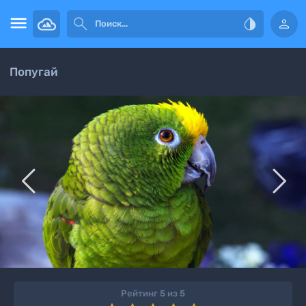




Попугай


Рейтинг 5 из 5