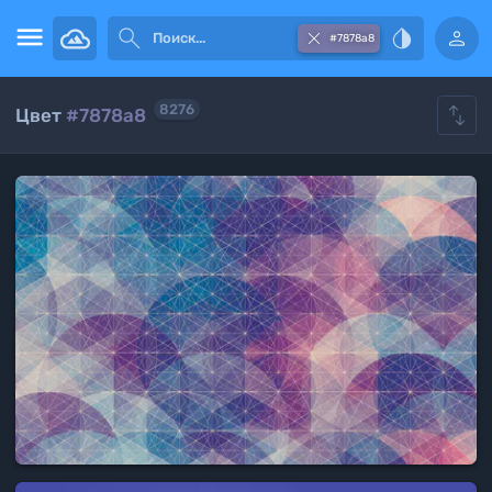





#7878a8

8276
Цвет
#7878a8